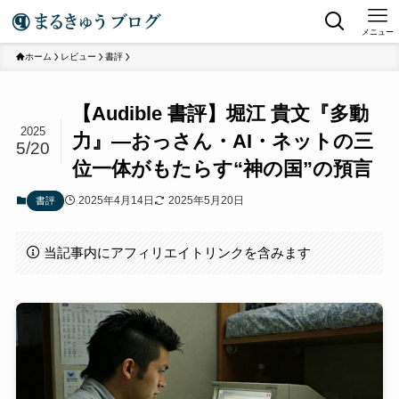
メニュー
ホーム
レビュー
書評
【Audible 書評】堀江 貴文『多動
2025
力』—おっさん・AI・ネットの三
5/20
位一体がもたらす“神の国”の預言
2025年4月14日
2025年5月20日
書評
当記事内にアフィリエイトリンクを含みます