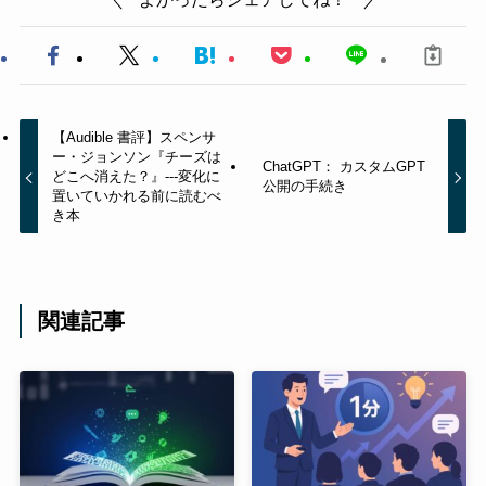
【Audible 書評】スペンサ
ー・ジョンソン『チーズは
ChatGPT： カスタムGPT
どこへ消えた？』---変化に
公開の手続き
置いていかれる前に読むべ
き本
関連記事